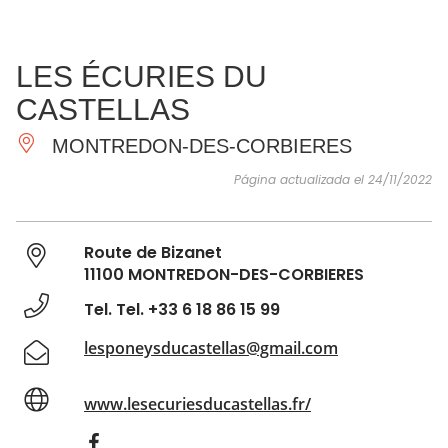
VER Y
IMPRESCINDIBLES
INSPIRACIONES
AGE
LES ÉCURIES DU
HACER
CASTELLAS
MONTREDON-DES-CORBIERES
Página actualizada el 24/11/2022
Route de Bizanet
11100 MONTREDON-DES-CORBIERES
Tel. Tel. +33 6 18 86 15 99
lesponeysducastellas@gmail.com
www.lesecuriesducastellas.fr/