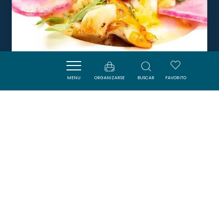
MENU
ORGANIZARSE
BUSCAR
FAVORITO
RESTAURANT DE FONTFROIDE
NARBONNE
DORMIR