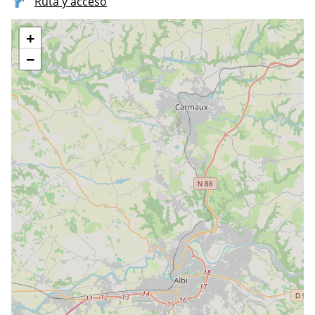
Ruta y acceso
+
−