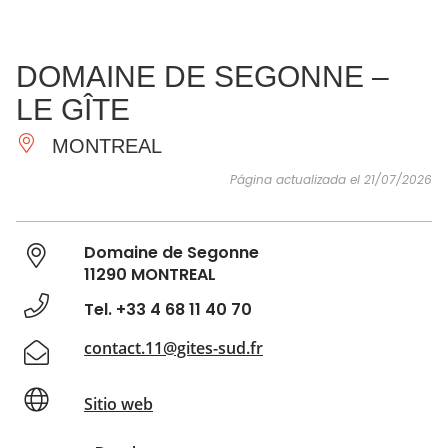
VER Y
IMPRESCINDIBLES
INSPIRACIONES
AGE
DOMAINE DE SEGONNE –
HACER
LE GÎTE
MONTREAL
Página actualizada el 21/07/2026
Domaine de Segonne
11290 MONTREAL
Tel. +33 4 68 11 40 70
contact.11@gites-sud.fr
Sitio web