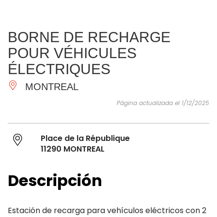
VER Y
IMPRESCINDIBLES
INSPIRACIONES
AGE
BORNE DE RECHARGE
HACER
POUR VÉHICULES
ÉLECTRIQUES
MONTREAL
Página actualizada el 1/12/2025
Place de la République
11290 MONTREAL
Descripción
Estación de recarga para vehículos eléctricos con 2