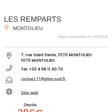
VER Y
IMPRESCINDIBLES
INSPIRACIONES
AGE
LES REMPARTS
HACER
MONTOLIEU
Página actualizada el 4/08/2026
7, rue Saint Denis, 11170 MONTOLIEU
11170 MONTOLIEU
Tel. +33 4 68 11 40 70
contact.11@gites-sud.fr
Sitio web
Desde