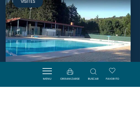
VISITES
MENU
ORGANIZARSE
BUSCAR
FAVORITO
PISCINE DE MONTOLIEU
MONTOLIEU