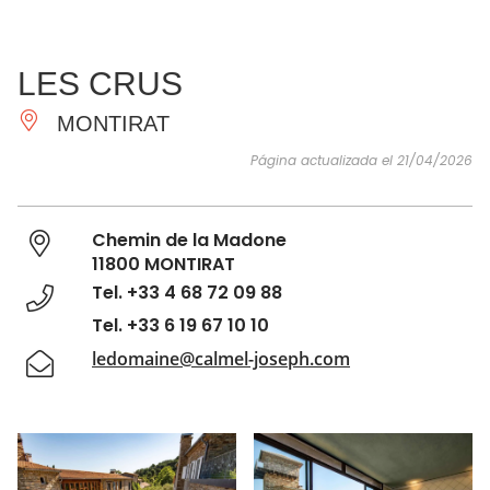
VER Y
IMPRESCINDIBLES
INSPIRACIONES
AGE
LES CRUS
HACER
MONTIRAT
Página actualizada el 21/04/2026
Chemin de la Madone
11800 MONTIRAT
Tel. +33 4 68 72 09 88
Tel. +33 6 19 67 10 10
ledomaine@calmel-joseph.com