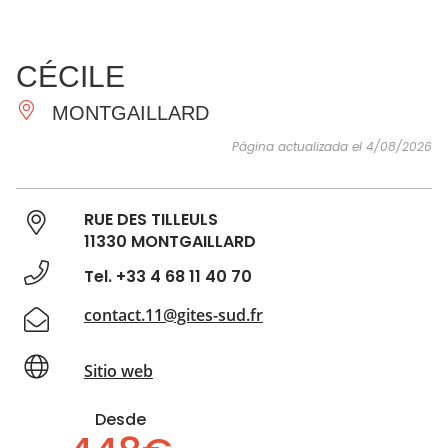
VER Y
IMPRESCINDIBLES
INSPIRACIONES
AGE
CÉCILE
HACER
MONTGAILLARD
Página actualizada el 4/08/2026
RUE DES TILLEULS
11330 MONTGAILLARD
Tel. +33 4 68 11 40 70
contact.11@gites-sud.fr
Sitio web
Desde