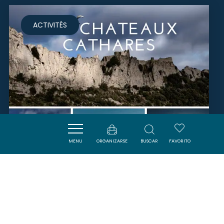
ACTIVITÉS
MENU
ORGANIZARSE
BUSCAR
FAVORITO
PARAPENTE 66
DUILHAC-SOUS-PEYREPERTUSE