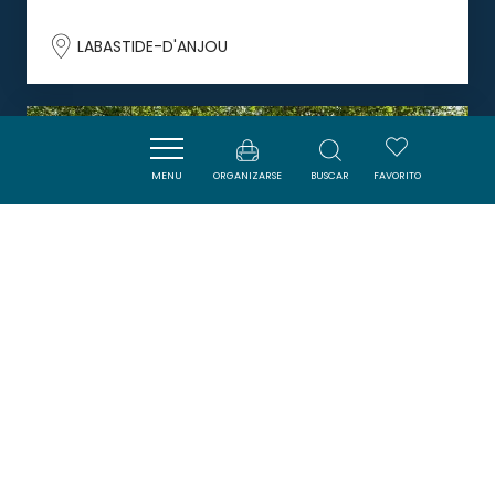
LABASTIDE-D'ANJOU
DORMIR
MENU
ORGANIZARSE
BUSCAR
FAVORITO
AIRE DE STATIONNEMENT POUR