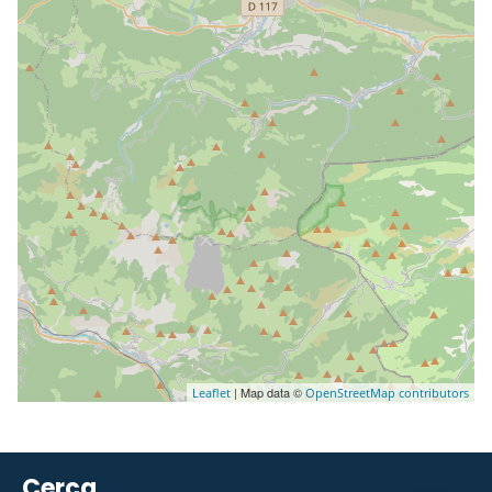
| Map data ©
Leaflet
OpenStreetMap contributors
Cerca