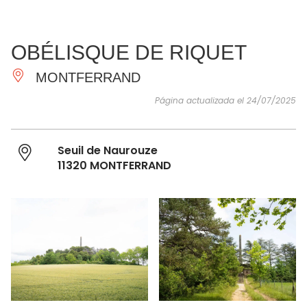
VER Y
IMPRESCINDIBLES
INSPIRACIONES
AGE
OBÉLISQUE DE RIQUET
HACER
MONTFERRAND
Página actualizada el 24/07/2025
Seuil de Naurouze
11320 MONTFERRAND