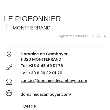
VER Y
IMPRESCINDIBLES
INSPIRACIONES
AGE
LE PIGEONNIER
HACER
MONTFERRAND
Página actualizada el 2/02/2026
Domaine de Camboyer
11320 MONTFERRAND
Tel. +33 4 48 49 01 76
Tel. +33 6 36 32 01 20
contact@domainedecamboyer.com
domainedecamboyer.com/
Desde