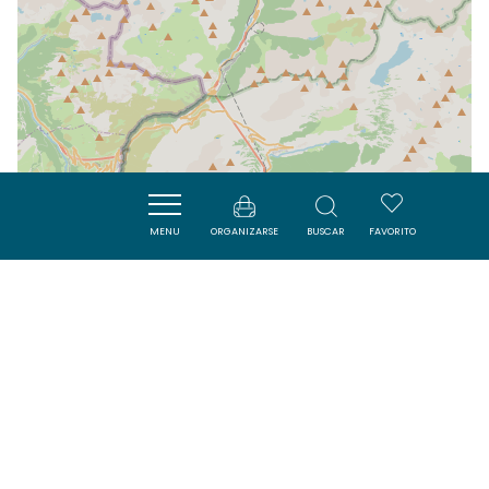
MENU
ORGANIZARSE
BUSCAR
FAVORITO
| Map data ©
Leaflet
OpenStreetMap contributors
Cerca
ACTIVITÉS