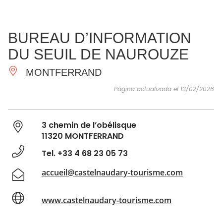
VER Y
IMPRESCINDIBLES
INSPIRACIONES
AGE
BUREAU D’INFORMATION
HACER
DU SEUIL DE NAUROUZE
MONTFERRAND
Página actualizada el 13/02/2026
3 chemin de l’obélisque
11320 MONTFERRAND
Tel. +33 4 68 23 05 73
accueil@castelnaudary-tourisme.com
www.castelnaudary-tourisme.com