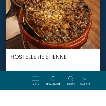
HOSTELLERIE ÉTIENNE
LABASTIDE-D'ANJOU
MENU
ORGANIZARSE
BUSCAR
FAVORITO
DORMIR