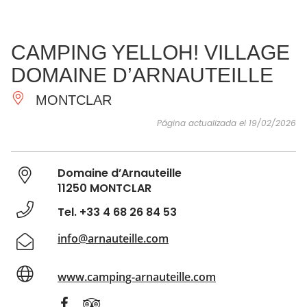
VER Y
IMPRESCINDIBLES
INSPIRACIONES
AGE
CAMPING YELLOH! VILLAGE
HACER
DOMAINE D’ARNAUTEILLE
MONTCLAR
Página actualizada el 19/02/2026
Domaine d’Arnauteille
11250 MONTCLAR
Tel. +33 4 68 26 84 53
info@arnauteille.com
www.camping-arnauteille.com