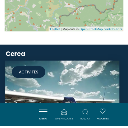
| Map data ©
Leaflet
OpenStreetMap contributors
Cerca
ACTIVITÉS
MENU
ORGANIZARSE
BUSCAR
FAVORITO