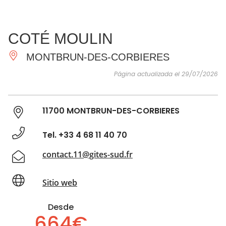
VER Y
IMPRESCINDIBLES
INSPIRACIONES
AGE
COTÉ MOULIN
HACER
MONTBRUN-DES-CORBIERES
Página actualizada el 29/07/2026
11700 MONTBRUN-DES-CORBIERES
Tel. +33 4 68 11 40 70
contact.11@gites-sud.fr
Sitio web
Desde
664€