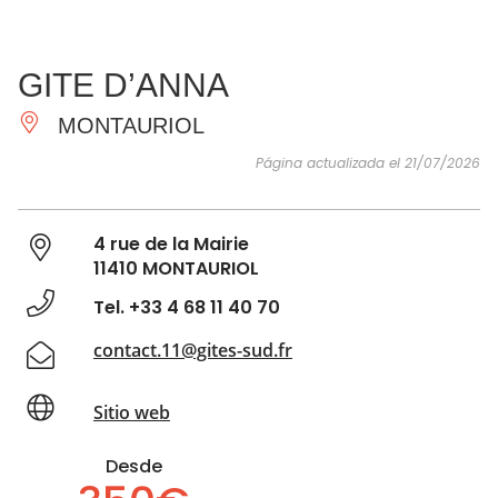
VER Y
IMPRESCINDIBLES
INSPIRACIONES
AGE
GITE D’ANNA
HACER
MONTAURIOL
Página actualizada el 21/07/2026
4 rue de la Mairie
11410 MONTAURIOL
Tel. +33 4 68 11 40 70
contact.11@gites-sud.fr
Sitio web
Desde