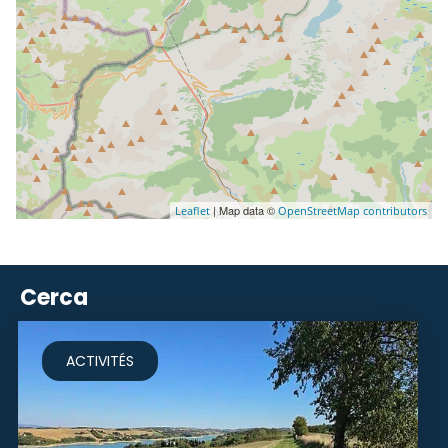
| Map data ©
Leaflet
OpenStreetMap contributors
Cerca
ACTIVITÉS