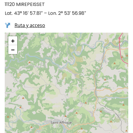
11120 MIREPEISSET
Lat. 43° 16′ 57.81″ – Lon. 2° 53′ 56.98″
Ruta y acceso
+
−