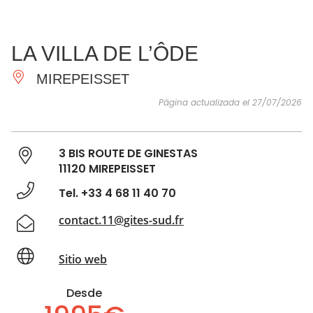
VER Y
IMPRESCINDIBLES
INSPIRACIONES
AGE
LA VILLA DE L’ÔDE
HACER
MIREPEISSET
Página actualizada el 27/07/2026
3 BIS ROUTE DE GINESTAS
11120 MIREPEISSET
Tel. +33 4 68 11 40 70
contact.11@gites-sud.fr
Sitio web
Desde