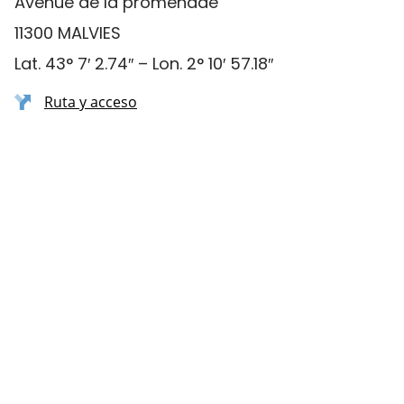
Avenue de la promenade
11300 MALVIES
Lat. 43° 7′ 2.74″ – Lon. 2° 10′ 57.18″
Ruta y acceso