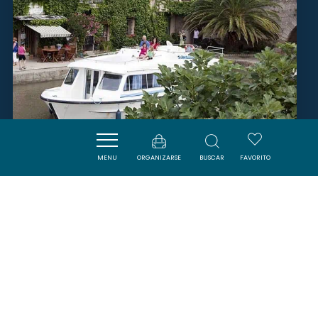
MENU
ORGANIZARSE
BUSCAR
FAVORITO
LE BOAT TRÈBES - MIDI
TREBES
SAVOURER