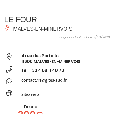
VER Y
IMPRESCINDIBLES
INSPIRACIONES
AGE
LE FOUR
HACER
MALVES-EN-MINERVOIS
Página actualizada el 7/08/2026
4 rue des Parfaits
11600 MALVES-EN-MINERVOIS
Tel. +33 4 68 11 40 70
contact.11@gites-sud.fr
Sitio web
Desde