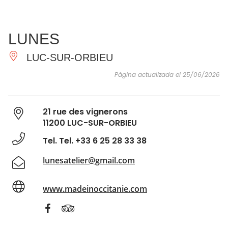
VER Y
IMPRESCINDIBLES
INSPIRACIONES
AGE
LUNES
HACER
LUC-SUR-ORBIEU
Página actualizada el 25/06/2026
21 rue des vignerons
11200 LUC-SUR-ORBIEU
Tel. Tel. +33 6 25 28 33 38
lunesatelier@gmail.com
www.madeinoccitanie.com