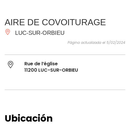
VER Y
IMPRESCINDIBLES
INSPIRACIONES
AGE
AIRE DE COVOITURAGE
HACER
LUC-SUR-ORBIEU
Página actualizada el 5/02/2024
Rue de l’église
11200 LUC-SUR-ORBIEU
Ubicación