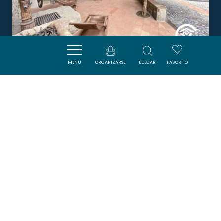
MENU
ORGANIZARSE
BUSCAR
FAVORITO
L'AUDE À LA VIGNE
CRUSCADES
Boletín
Suscríbase al boletín de ADT de l’Aude para
recibir nuestras sugerencias de vacaciones,