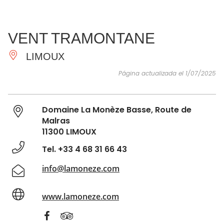
VER Y
IMPRESCINDIBLES
INSPIRACIONES
AGE
VENT TRAMONTANE
HACER
LIMOUX
Página actualizada el 1/07/2025
Domaine La Monèze Basse, Route de
Malras
11300 LIMOUX
Tel. +33 4 68 31 66 43
info@lamoneze.com
www.lamoneze.com