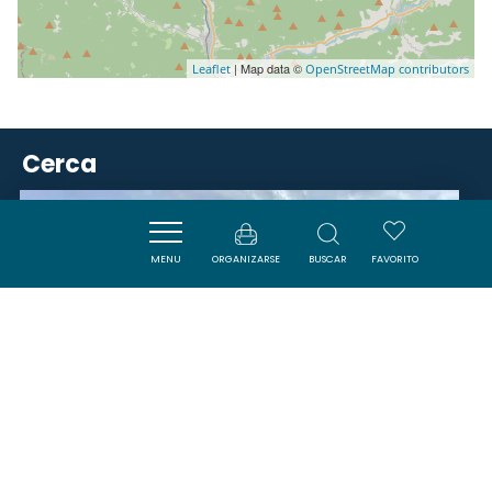
| Map data ©
Leaflet
OpenStreetMap contributors
Cerca
ACTIVITÉS
MENU
ORGANIZARSE
BUSCAR
FAVORITO