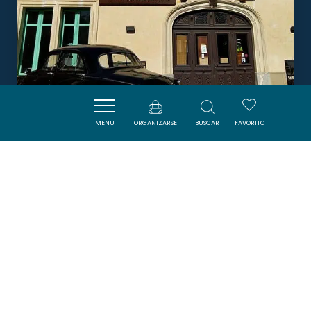
MENU
ORGANIZARSE
BUSCAR
FAVORITO
AUBERGE LA TAVERNE À
BACCHUS
LIMOUX
DORMIR