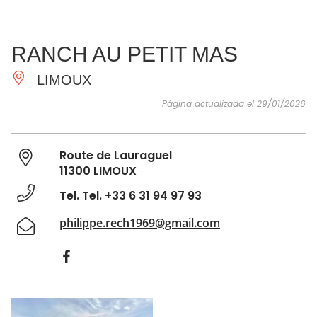
VER Y
IMPRESCINDIBLES
INSPIRACIONES
AGE
RANCH AU PETIT MAS
HACER
LIMOUX
Página actualizada el 29/01/2026
Route de Lauraguel
11300 LIMOUX
Tel. Tel. +33 6 31 94 97 93
philippe.rech1969@gmail.com