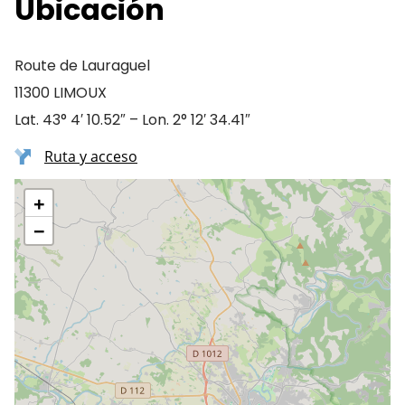
Ubicación
Route de Lauraguel
11300 LIMOUX
Lat. 43° 4′ 10.52″ – Lon. 2° 12′ 34.41″
Ruta y acceso
+
−