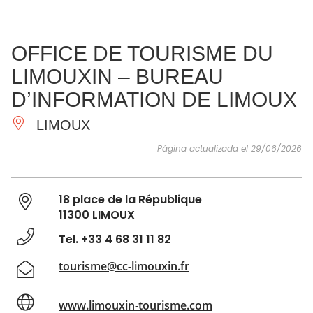
VER Y
IMPRESCINDIBLES
INSPIRACIONES
AGE
OFFICE DE TOURISME DU
HACER
LIMOUXIN – BUREAU
D’INFORMATION DE LIMOUX
LIMOUX
Página actualizada el 29/06/2026
18 place de la République
11300 LIMOUX
Tel. +33 4 68 31 11 82
tourisme@cc-limouxin.fr
www.limouxin-tourisme.com