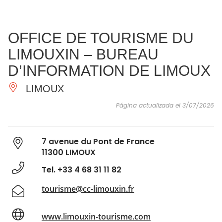
VER Y
IMPRESCINDIBLES
INSPIRACIONES
AGE
OFFICE DE TOURISME DU
HACER
LIMOUXIN – BUREAU
D’INFORMATION DE LIMOUX
LIMOUX
Página actualizada el 3/07/2026
7 avenue du Pont de France
11300 LIMOUX
Tel. +33 4 68 31 11 82
tourisme@cc-limouxin.fr
www.limouxin-tourisme.com