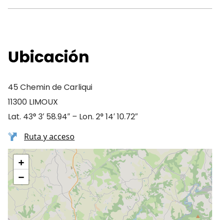
Ubicación
45 Chemin de Carliqui
11300 LIMOUX
Lat. 43° 3′ 58.94″ – Lon. 2° 14′ 10.72″
Ruta y acceso
+
−