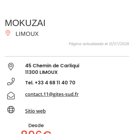
VER Y
IMPRESCINDIBLES
INSPIRACIONES
AGE
MOKUZAI
HACER
LIMOUX
Página actualizada el 21/07/2026
45 Chemin de Carliqui
11300 LIMOUX
Tel. +33 4 68 11 40 70
contact.11@gites-sud.fr
Sitio web
Desde