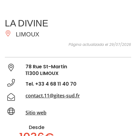
VER Y
IMPRESCINDIBLES
INSPIRACIONES
AGE
LA DIVINE
HACER
LIMOUX
Página actualizada el 29/07/2026
78 Rue St-Martin
11300 LIMOUX
Tel. +33 4 68 11 40 70
contact.11@gites-sud.fr
Sitio web
Desde