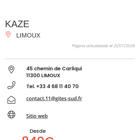
VER Y
IMPRESCINDIBLES
INSPIRACIONES
AGE
KAZE
HACER
LIMOUX
Página actualizada el 21/07/2026
45 chemin de Carliqui
11300 LIMOUX
Tel. +33 4 68 11 40 70
contact.11@gites-sud.fr
Sitio web
Desde