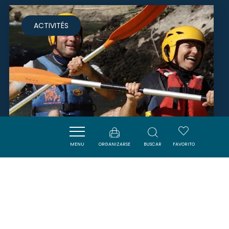
ACTIVITÉS
MENU
ORGANIZARSE
BUSCAR
FAVORITO
CANOË KAYAK LIMOUX
LIMOUX