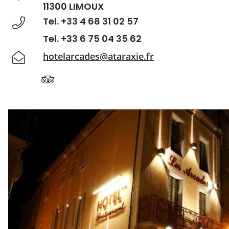
11300 LIMOUX
Tel. +33 4 68 31 02 57
Tel. +33 6 75 04 35 62
hotelarcades@ataraxie.fr