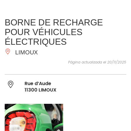
VER Y
IMPRESCINDIBLES
INSPIRACIONES
AGE
BORNE DE RECHARGE
HACER
POUR VÉHICULES
ÉLECTRIQUES
LIMOUX
Página actualizada el 20/11/2025
Rue d’Aude
11300 LIMOUX