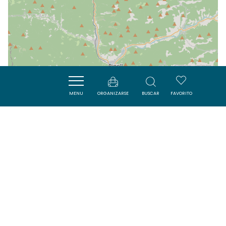
MENU
ORGANIZARSE
BUSCAR
FAVORITO
| Map data ©
Leaflet
OpenStreetMap contributors
Cerca
ACTIVITÉS