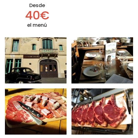
Desde
40€
el menú