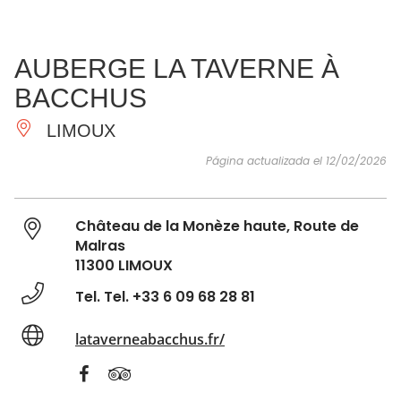
VER Y
IMPRESCINDIBLES
INSPIRACIONES
AGE
AUBERGE LA TAVERNE À
HACER
BACCHUS
LIMOUX
Página actualizada el 12/02/2026
Château de la Monèze haute, Route de
Malras
11300 LIMOUX
Tel. Tel. +33 6 09 68 28 81
lataverneabacchus.fr/