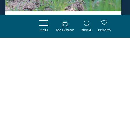
CHÂTEAU MAYLANDIE
MENU
ORGANIZARSE
BUSCAR
FAVORITO
FERRALS-LES-CORBIERES
SAVOURER