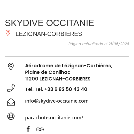
VER Y
IMPRESCINDIBLES
INSPIRACIONES
AGE
SKYDIVE OCCITANIE
HACER
LEZIGNAN-CORBIERES
Página actualizada el 21/05/2026
Aérodrome de Lézignan-Corbières,
Plaine de Conilhac
11200 LEZIGNAN-CORBIERES
Tel. Tel. +33 6 82 50 43 40
info@skydive-occitanie.com
parachute-occitanie.com/