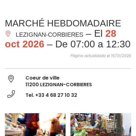
VER Y
IMPRESCINDIBLES
INSPIRACIONES
AGE
MARCHÉ HEBDOMADAIRE
HACER
– El
28
LEZIGNAN-CORBIERES
oct 2026
– De 07:00 a 12:30
Página actualizada el 15/01/2026
Coeur de ville
11200 LEZIGNAN-CORBIERES
Tel. +33 4 68 27 10 32