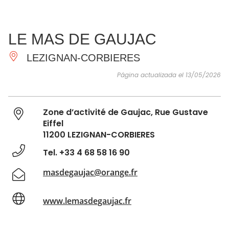
VER Y
IMPRESCINDIBLES
INSPIRACIONES
AGE
LE MAS DE GAUJAC
HACER
LEZIGNAN-CORBIERES
Página actualizada el 13/05/2026
Zone d’activité de Gaujac, Rue Gustave
Eiffel
11200 LEZIGNAN-CORBIERES
Tel. +33 4 68 58 16 90
masdegaujac@orange.fr
www.lemasdegaujac.fr