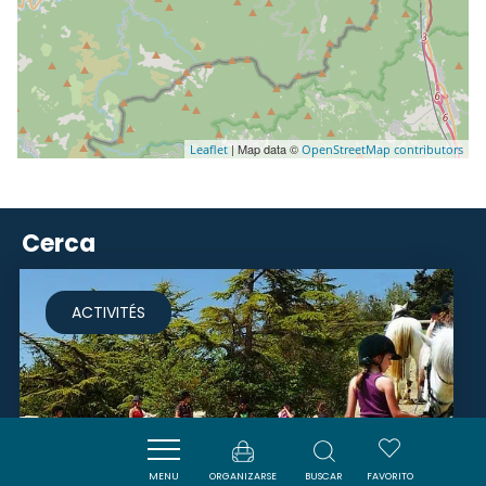
| Map data ©
Leaflet
OpenStreetMap contributors
Cerca
ACTIVITÉS
MENU
ORGANIZARSE
BUSCAR
FAVORITO