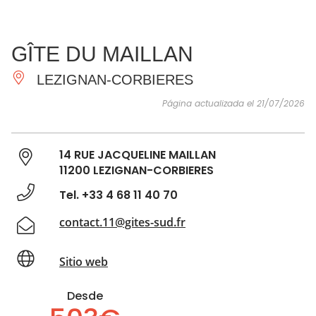
VER Y
IMPRESCINDIBLES
INSPIRACIONES
AGE
GÎTE DU MAILLAN
HACER
LEZIGNAN-CORBIERES
Página actualizada el 21/07/2026
14 RUE JACQUELINE MAILLAN
11200 LEZIGNAN-CORBIERES
Tel. +33 4 68 11 40 70
contact.11@gites-sud.fr
Sitio web
Desde