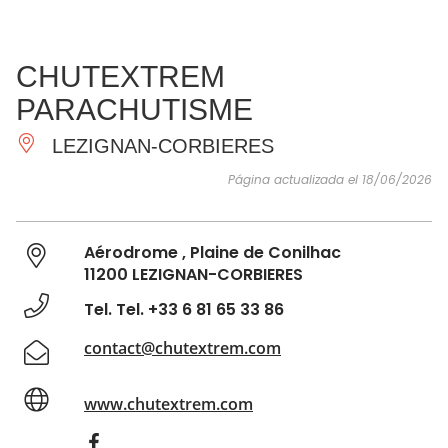
VER Y
IMPRESCINDIBLES
INSPIRACIONES
AGE
CHUTEXTREM
HACER
PARACHUTISME
LEZIGNAN-CORBIERES
Página actualizada el 18/06/2026
Aérodrome , Plaine de Conilhac
11200 LEZIGNAN-CORBIERES
Tel. Tel. +33 6 81 65 33 86
contact@chutextrem.com
www.chutextrem.com