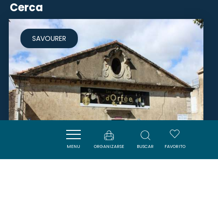
Cerca
SAVOURER
MENU
ORGANIZARSE
BUSCAR
FAVORITO
ORFEE - CAVE DE GRAFFAN