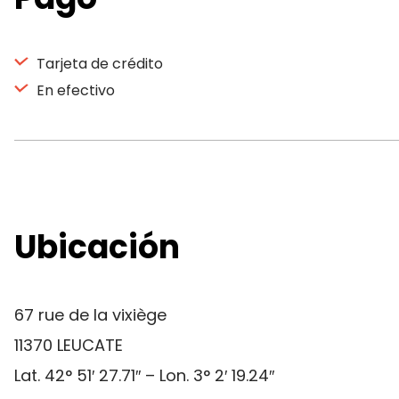
Tarjeta de crédito
En efectivo
Ubicación
67 rue de la vixiège
11370 LEUCATE
Lat. 42° 51′ 27.71″ – Lon. 3° 2′ 19.24″