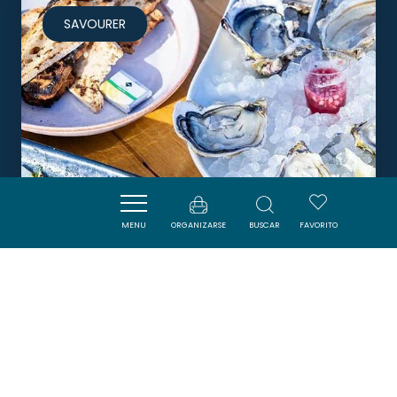
SAVOURER
MENU
ORGANIZARSE
BUSCAR
FAVORITO
LA CÔTE RÉVÉE
LEUCATE