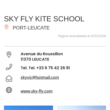
VER Y
IMPRESCINDIBLES
INSPIRACIONES
AGE
SKY FLY KITE SCHOOL
HACER
PORT-LEUCATE
Página actualizada el 8/01/2026
Avenue du Roussillon
11370 LEUCATE
Tel. Tel. +33 6 75 42 26 91
skyvic@hotmail.com
www.sky-fly.com