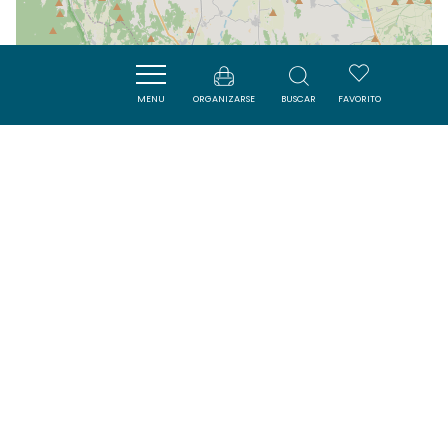
| Map data ©
Leaflet
OpenStreetMap contributors
MENU
ORGANIZARSE
BUSCAR
FAVORITO
Cerca
ACTIVITÉS