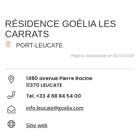
VER Y
IMPRESCINDIBLES
INSPIRACIONES
AGE
RÉSIDENCE GOÉLIA LES
HACER
CARRATS
PORT-LEUCATE
Página actualizada el 30/01/2026
1480 avenue Pierre Racine
11370 LEUCATE
Tel. +33 4 68 84 54 00
info.leucate@goelia.com
Sitio web