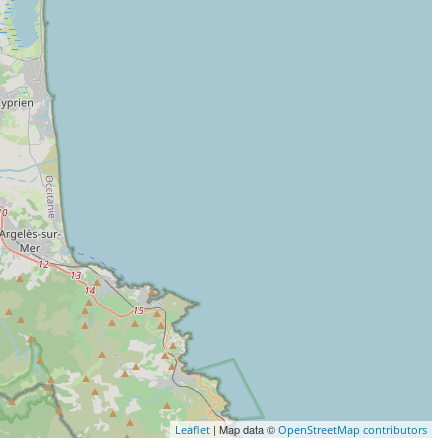
| Map data ©
Leaflet
OpenStreetMap contributors