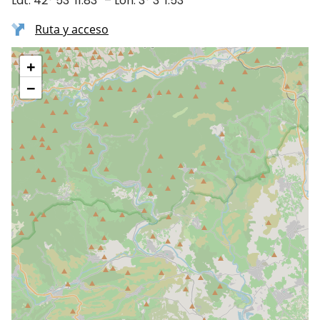
Lat. 42° 53′ 11.83″ – Lon. 3° 3′ 1.53″
Ruta y acceso
+
−