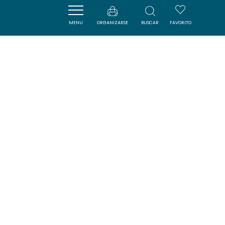
MENU
ORGANIZARSE
BUSCAR
FAVORITO
LA CÔTE RÉVÉE
LEUCATE
DORMIR