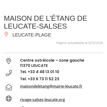
VER Y
IMPRESCINDIBLES
INSPIRACIONES
AGE
MAISON DE L’ÉTANG DE
HACER
LEUCATE-SALSES
LEUCATE-PLAGE
Página actualizada el 8/01/2026
Centre ostréicole – zone gauche
11370 LEUCATE
Tel. +33 4 48 13 01 10
Tel. +33 6 73 11 52 23
maisondeletang@mairie-leucate.fr
rivage-salses-leucate.org