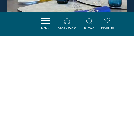
APHYLLANTE
MENU
ORGANIZARSE
BUSCAR
FAVORITO
LEUCATE
DORMIR