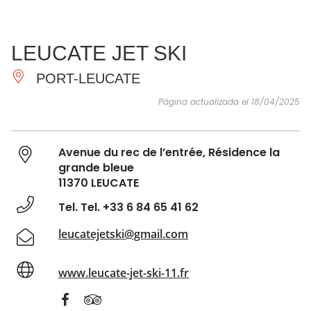
VER Y
IMPRESCINDIBLES
INSPIRACIONES
AGE
LEUCATE JET SKI
HACER
PORT-LEUCATE
Página actualizada el 18/04/2025
Avenue du rec de l’entrée, Résidence la
grande bleue
11370 LEUCATE
Tel. Tel. +33 6 84 65 41 62
leucatejetski@gmail.com
www.leucate-jet-ski-11.fr