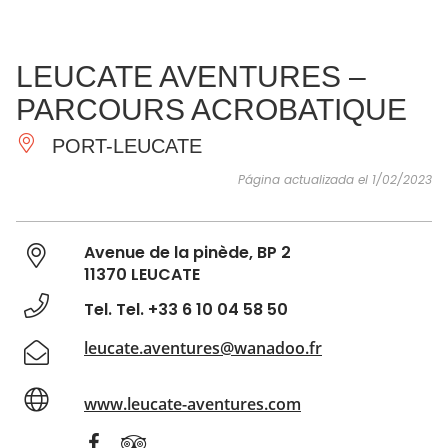
VER Y
IMPRESCINDIBLES
INSPIRACIONES
AGE
LEUCATE AVENTURES –
HACER
PARCOURS ACROBATIQUE
PORT-LEUCATE
Página actualizada el 1/02/2023
Avenue de la pinède, BP 2
11370 LEUCATE
Tel. Tel. +33 6 10 04 58 50
leucate.aventures@wanadoo.fr
www.leucate-aventures.com