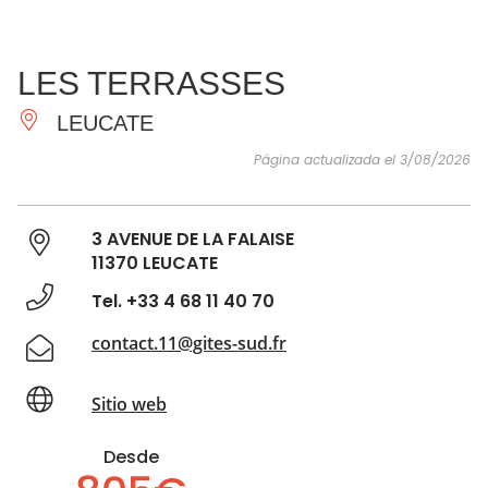
VER Y
IMPRESCINDIBLES
INSPIRACIONES
AGE
LES TERRASSES
HACER
LEUCATE
Página actualizada el 3/08/2026
3 AVENUE DE LA FALAISE
11370 LEUCATE
Tel. +33 4 68 11 40 70
contact.11@gites-sud.fr
Sitio web
Desde