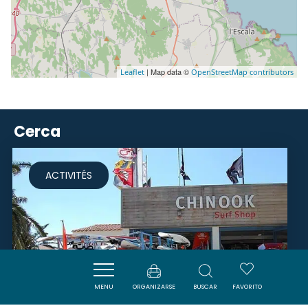
| Map data ©
Leaflet
OpenStreetMap contributors
Cerca
ACTIVITÉS
MENU
ORGANIZARSE
BUSCAR
FAVORITO