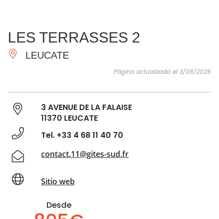
VER Y
IMPRESCINDIBLES
INSPIRACIONES
AGE
LES TERRASSES 2
HACER
LEUCATE
Página actualizada el 3/08/2026
3 AVENUE DE LA FALAISE
11370 LEUCATE
Tel. +33 4 68 11 40 70
contact.11@gites-sud.fr
Sitio web
Desde