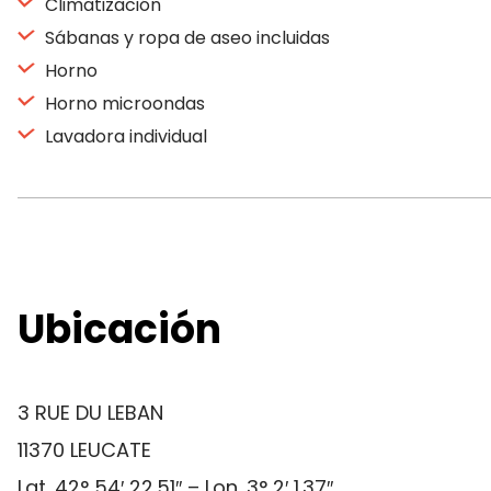
Climatización
Sábanas y ropa de aseo incluidas
Horno
Horno microondas
Lavadora individual
Ubicación
3 RUE DU LEBAN
11370 LEUCATE
Lat. 42° 54′ 22.51″ – Lon. 3° 2′ 1.37″