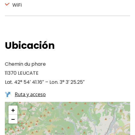
WiFi
Ubicación
Chemin du phare
11370 LEUCATE
Lat. 42° 54′ 41.16″ – Lon. 3° 3′ 25.25″
Ruta y acceso
+
−