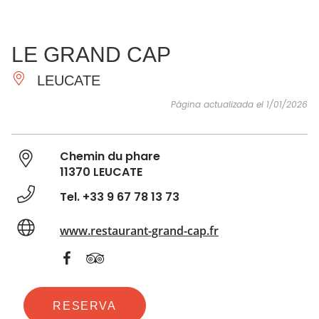
VER Y
IMPRESCINDIBLES
INSPIRACIONES
AGE
LE GRAND CAP
HACER
LEUCATE
Página actualizada el 1/01/2026
Chemin du phare
11370 LEUCATE
Tel. +33 9 67 78 13 73
www.restaurant-grand-cap.fr
RESERVA