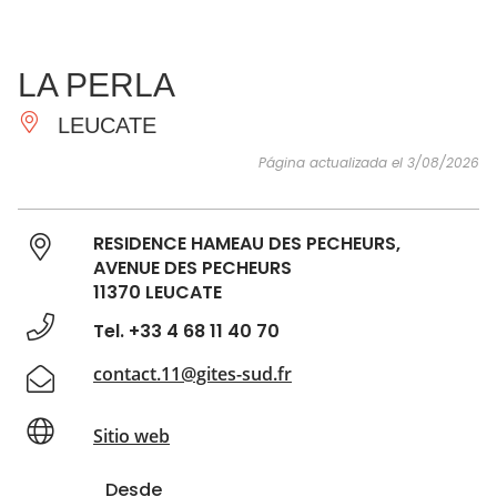
VER Y
IMPRESCINDIBLES
INSPIRACIONES
AGE
LA PERLA
HACER
LEUCATE
Página actualizada el 3/08/2026
RESIDENCE HAMEAU DES PECHEURS,
AVENUE DES PECHEURS
11370 LEUCATE
Tel. +33 4 68 11 40 70
contact.11@gites-sud.fr
Sitio web
Desde