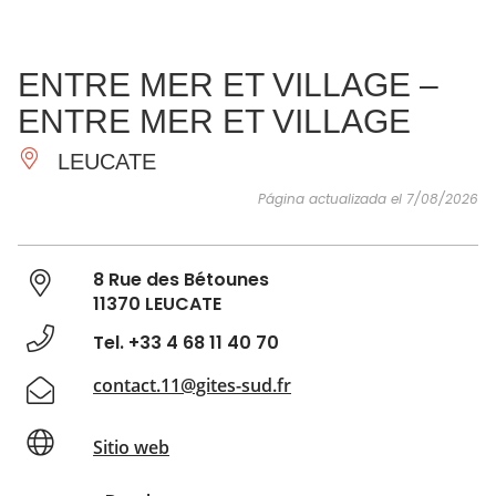
VER Y
IMPRESCINDIBLES
INSPIRACIONES
AGE
ENTRE MER ET VILLAGE –
HACER
ENTRE MER ET VILLAGE
LEUCATE
Página actualizada el 7/08/2026
8 Rue des Bétounes
11370 LEUCATE
Tel. +33 4 68 11 40 70
contact.11@gites-sud.fr
Sitio web