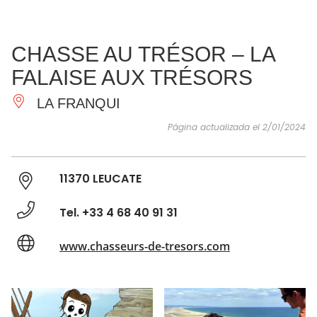
VER Y
IMPRESCINDIBLES
INSPIRACIONES
AGE
CHASSE AU TRÉSOR – LA
HACER
FALAISE AUX TRÉSORS
LA FRANQUI
Página actualizada el 2/01/2024
11370 LEUCATE
Tel. +33 4 68 40 91 31
www.chasseurs-de-tresors.com