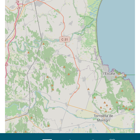
| Map data ©
Leaflet
OpenStreetMap contributors