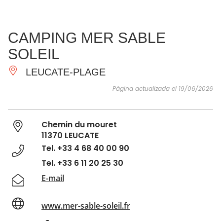
VER Y
IMPRESCINDIBLES
INSPIRACIONES
AGE
CAMPING MER SABLE
HACER
SOLEIL
LEUCATE-PLAGE
Página actualizada el 19/06/2026
Chemin du mouret
11370 LEUCATE
Tel. +33 4 68 40 00 90
Tel. +33 6 11 20 25 30
E-mail
www.mer-sable-soleil.fr