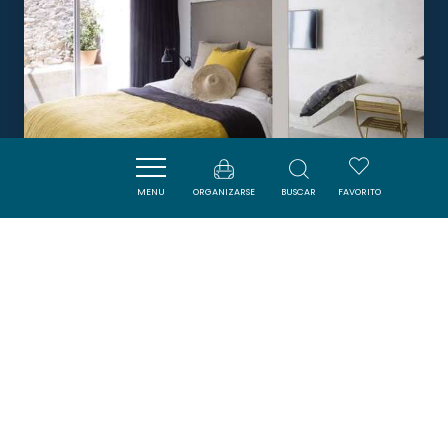
MENU
ORGANIZARSE
BUSCAR
FAVORITO
LE 19/21 - UN AMOUR D'HÔTEL
LEUCATE