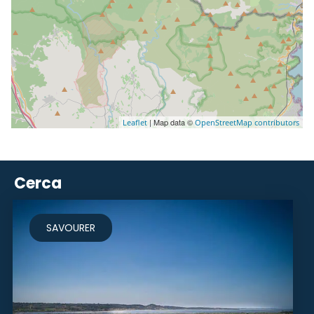
| Map data ©
Leaflet
OpenStreetMap contributors
Cerca
SAVOURER