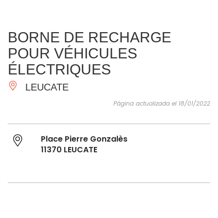
VER Y
IMPRESCINDIBLES
INSPIRACIONES
AGE
BORNE DE RECHARGE
HACER
POUR VÉHICULES
ÉLECTRIQUES
LEUCATE
Página actualizada el 18/01/2022
Place Pierre Gonzalès
11370 LEUCATE