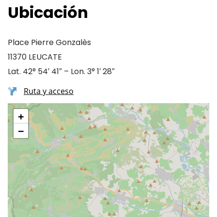
Ubicación
Place Pierre Gonzalès
11370 LEUCATE
Lat. 42° 54′ 41″ – Lon. 3° 1′ 28″
Ruta y acceso
+
−