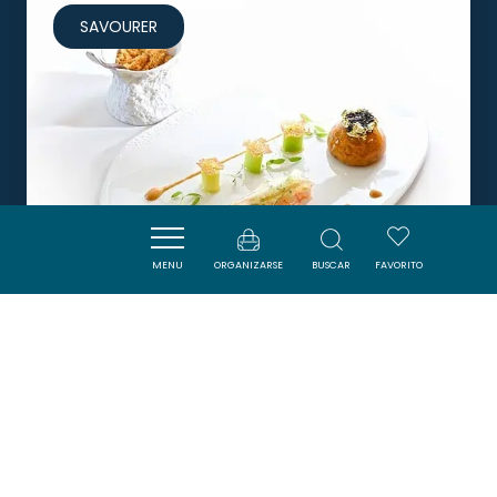
SAVOURER
MENU
ORGANIZARSE
BUSCAR
FAVORITO
LE GRAND CAP
LEUCATE