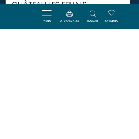
CHÂTEAU LES FENALS
MENU
ORGANIZARSE
BUSCAR
FAVORITO
FITOU
SAVOURER