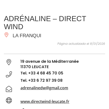
VER Y
IMPRESCINDIBLES
INSPIRACIONES
AGE
ADRÉNALINE – DIRECT
HACER
WIND
LA FRANQUI
Página actualizada el 8/01/2026
19 avenue de la Méditerranée
11370 LEUCATE
Tel. +33 4 68 45 70 05
Tel. +33 6 72 97 39 08
adrenalinedw@gmail.com
www.directwind-leucate.fr